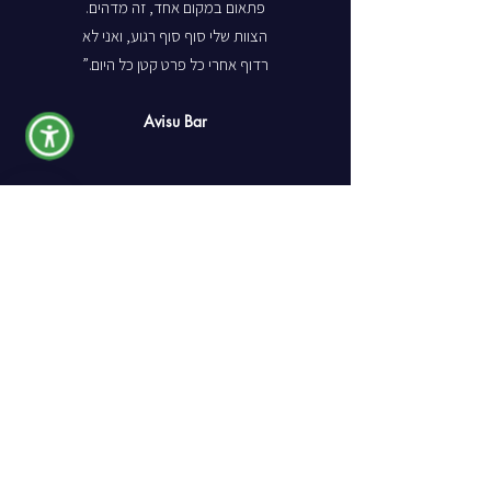
פתאום במקום אחד, זה מדהים.
הצוות שלי סוף סוף רגוע, ואני לא
רדוף אחרי כל פרט קטן כל היום.”
Avisu Bar
“אני חייבת להגיד, האפליקציה הזאת
שינתה לי את הבר. אני בודקת הזמנות,
מעדכנת מלאי ורואה גרפים בזמן אמת, גם
כשאני מחוץ לבר. זה פשוט עושה לי את
החיים קלים יותר!”